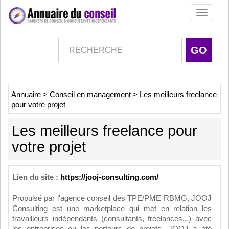
Toggle
navigati
Annuaire
>
Conseil en management
>
Les meilleurs freelance
pour votre projet
Les meilleurs freelance pour
votre projet
Lien du site :
https://jooj-consulting.com/
Propulsé par l'agence conseil des TPE/PME RBMG, JOOJ
Consulting est une marketplace qui met en relation les
travailleurs indépendants (consultants, freelances...) avec
les entreprises ou les porteurs de projets. JOOJ a été