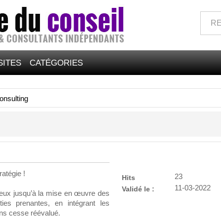
SITES
CATÉGORIES
nsulting
atégie !
23
Hits
11-03-2022
Validé le :
njeux jusqu’à la mise en œuvre des
ies prenantes, en intégrant les
ns cesse réévalué.