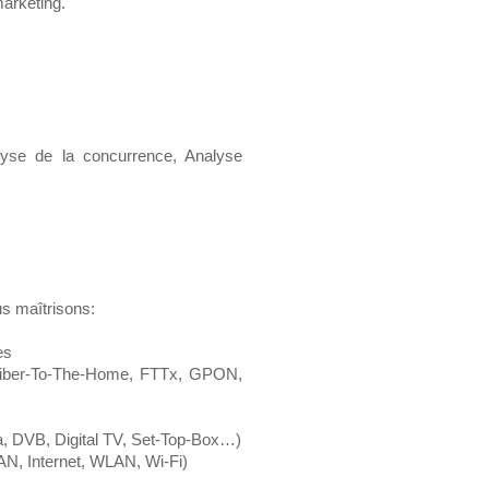
arketing.
lyse de la concurrence, Analyse
us maîtrisons:
es
Fiber-To-The-Home, FTTx, GPON,
, DVB, Digital TV, Set-Top-Box…)
N, Internet, WLAN, Wi-Fi)