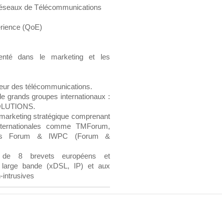
r réseaux de Télécommunications
erience (QoE)
enté dans le marketing et les
teur des télécommunications.
e grands groupes internationaux :
SOLUTIONS.
marketing stratégique comprenant
 internationales comme TMForum,
lls Forum & IWPC (Forum &
e de 8 brevets européens et
à large bande (xDSL, IP) et aux
-intrusives