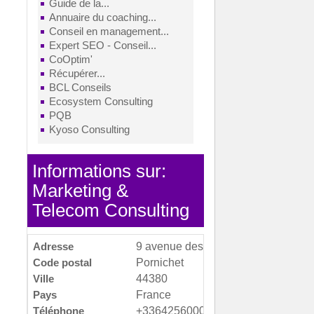
Guide de la...
Annuaire du coaching...
Conseil en management...
Expert SEO - Conseil...
CoOptim'
Récupérer...
BCL Conseils
Ecosystem Consulting
PQB
Kyoso Consulting
Informations sur:
Marketing &
Telecom Consulting
Adresse
9 avenue des Glaieuls
Code postal
Pornichet
Ville
44380
Pays
France
Téléphone
+33642560003