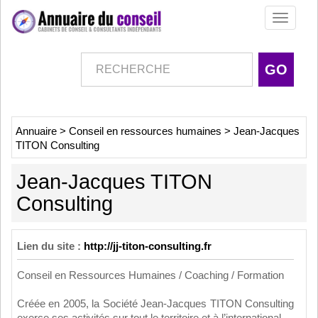
Toggle
navigati
Annuaire
>
Conseil en ressources humaines
>
Jean-Jacques
TITON Consulting
Jean-Jacques TITON
Consulting
Lien du site :
http://jj-titon-consulting.fr
Conseil en Ressources Humaines / Coaching / Formation
Créée en 2005, la Société Jean-Jacques TITON Consulting
exerce ses activités sur tout le territoire et à l’international.