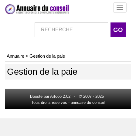
Toggle
navigati
Annuaire
>
Gestion de la paie
Gestion de la paie
Boosté par Arfooo 2.02 - © 2007 - 2026
Tous droits réservés -
annuaire du conseil