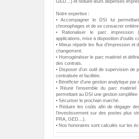
GED…) et réduire leurs dépenses impres
Notre expertise :
• Accompagner le DSI lui permettant
chronophages et de se consacrer entière
• Rationaliser le parc impression
applications, mise à disposition d’outils
• Mieux répartir les flux d’impression e
changement.
• Homogénéiser le parc matériel et défin
des contrats.
• Disposer d’un outil de supervision de 
centralisée et facilitée.
• Bénéficier d’une gestion analytique par s
• Réunir l’ensemble du parc matériel
permettant au DSI une gestion simplifiée 
• Sécuriser le prochain marché.
• Réduire les coûts afin de dégager de
l’investissement sur des postes plus s
PRA, GED…).
• Nos honoraires sont calculés sur les 