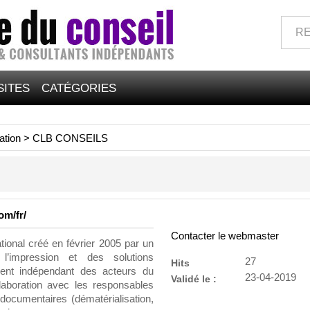
SITES
CATÉGORIES
ation
>
CLB CONSEILS
om/fr/
Contacter le webmaster
ional créé en février 2005 par un
l’impression et des solutions
27
Hits
nt indépendant des acteurs du
23-04-2019
Validé le :
laboration avec les responsables
 documentaires (dématérialisation,