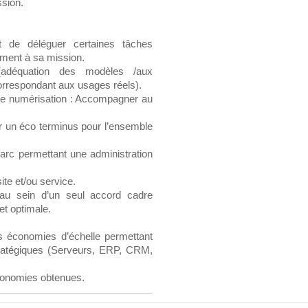
sion.
 de déléguer certaines tâches
ment à sa mission.
 (adéquation des modèles /aux
 correspondant aux usages réels).
t de numérisation : Accompagner au
ir un éco terminus pour l’ensemble
parc permettant une administration
ite et/ou service.
 au sein d’un seul accord cadre
et optimale.
s économies d’échelle permettant
tratégiques (Serveurs, ERP, CRM,
économies obtenues.